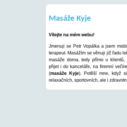
Masáže Kyje
Vítejte na mém webu!
Jmenuji se Petr Vopálka a jsem mobil
terapeut. Masážím se věnuji již řadu le
masáže doma, tedy přímo u klientů,
přijet i do kanceláře, na firemní večí
(
masáže Kyje
). Potěší mne, když s
relaxačních, sportovních, ale i zdravot