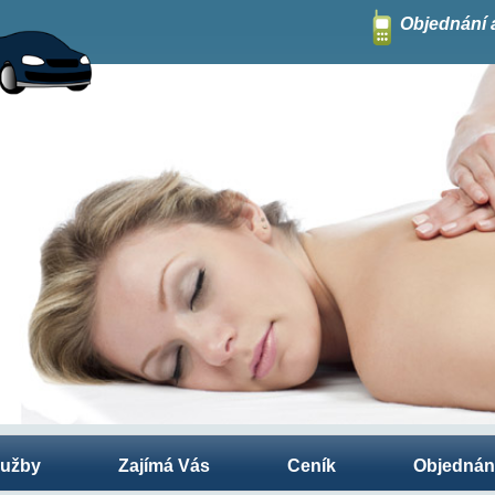
Objednání 
lužby
Zajímá Vás
Ceník
Objednán