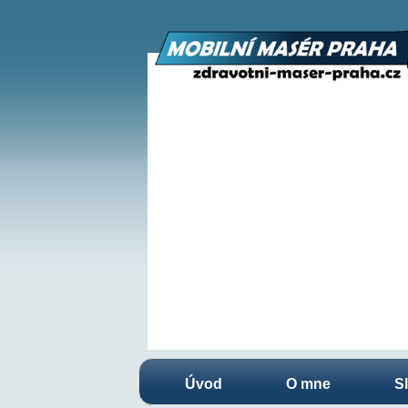
Úvod
O mne
S