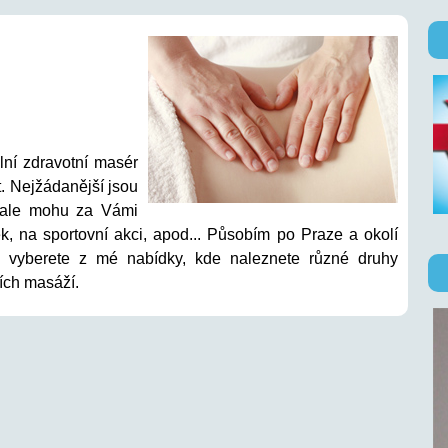
ní zdravotní masér
t. Nejžádanější jsou
 ale mohu za Vámi
rek, na sportovní akci, apod... Působím po Praze a okolí
i vyberete z mé nabídky, kde naleznete různé druhy
ních masáží.